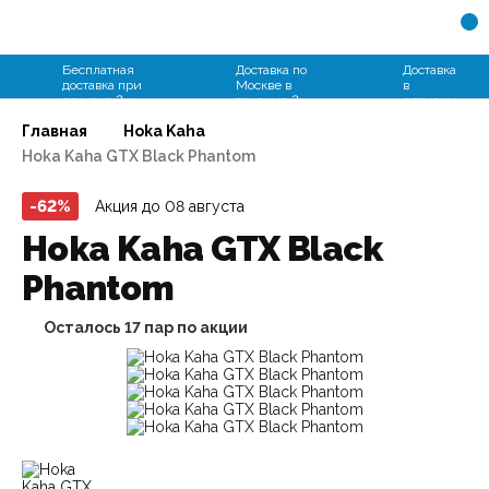
+7 (931) 109-94-66
Бесплатная
Доставка по
Доставка
доставка при
Москве в
в
покупке 2-х
течение 2
регионы
пар
часов
от 2 дней
Главная
Hoka Kaha
Hoka Kaha GTX Black Phantom
-62%
Акция до 08 августа
Hoka Kaha GTX Black
Phantom
Осталось
17
пар по акции