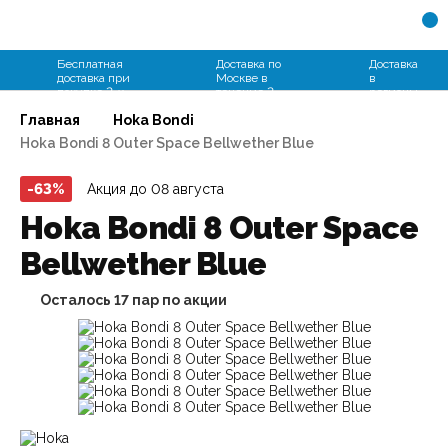
+7 (931) 109-94-66
Бесплатная
Доставка по
Доставка
доставка при
Москве в
в
покупке 2-х
течение 2
регионы
пар
часов
от 2 дней
Главная
Hoka Bondi
Hoka Bondi 8 Outer Space Bellwether Blue
-63%
Акция до 08 августа
Hoka Bondi 8 Outer Space
Bellwether Blue
Осталось
17
пар по акции