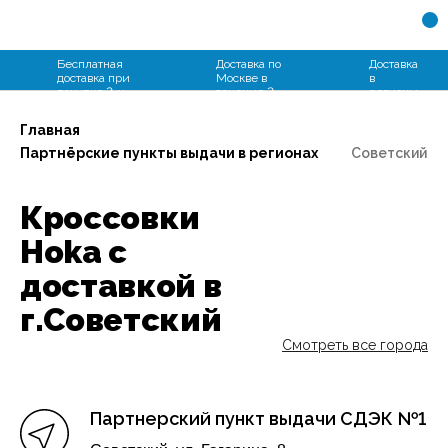
+7 (931) 109-94-66
Бесплатная
Доставка по
Доставка
доставка при
Москве в
в
покупке 2-х
течение 2
регионы
пар
часов
от 2 дней
Главная
Партнёрские пункты выдачи в регионах
Советский
Кроссовки
Hoka с
доставкой в
г.Советский
Смотреть все города
Партнерский пункт выдачи СДЭК №1