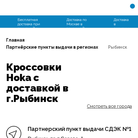
+7 (931) 109-94-66
Бесплатная
Доставка по
Доставка
доставка при
Москве в
в
покупке 2-х
течение 2
регионы
пар
часов
от 2 дней
Главная
Партнёрские пункты выдачи в регионах
Рыбинск
Кроссовки
Hoka с
доставкой в
г.Рыбинск
Смотреть все города
Партнерский пункт выдачи СДЭК №1